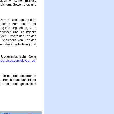
haben wir keinen Einfluss
speichern. Soweit dies uns
tzer (PC, Smartphone o.ä.)
e dienen zum einem der
rung von Logindaten). Zum
 erfassen und sie zwecks
 den Einsatz der Cookies
s Speichern von Cookies
esen, dass die Nutzung und
US-amerikanische Seite
inechoices.com/uk/your-ad-
ber die personenbezogenen
f Berichtigung unrichtiger
t dem keine gesetzliche