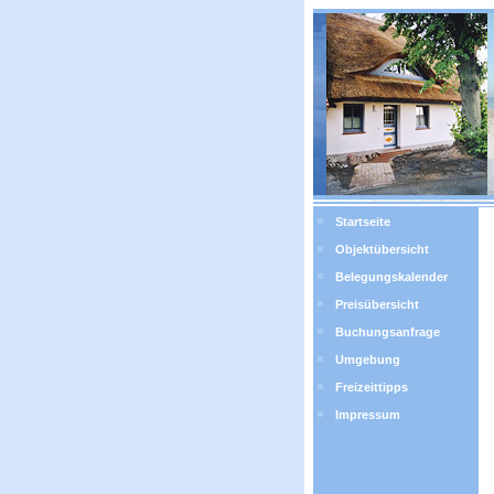
Startseite
Objektübersicht
Belegungskalender
Preisübersicht
Buchungsanfrage
Umgebung
Freizeittipps
Impressum