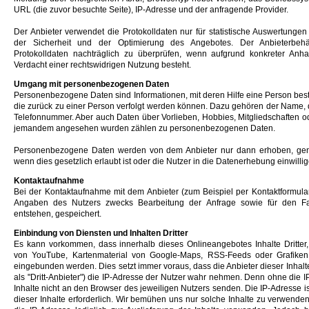
URL (die zuvor besuchte Seite), IP-Adresse und der anfragende Provider.
Der Anbieter verwendet die Protokolldaten nur für statistische Auswertunge
der Sicherheit und der Optimierung des Angebotes. Der Anbieterbehä
Protokolldaten nachträglich zu überprüfen, wenn aufgrund konkreter Anhal
Verdacht einer rechtswidrigen Nutzung besteht.
Umgang mit personenbezogenen Daten
Personenbezogene Daten sind Informationen, mit deren Hilfe eine Person best
die zurück zu einer Person verfolgt werden können. Dazu gehören der Name, 
Telefonnummer. Aber auch Daten über Vorlieben, Hobbies, Mitgliedschaften 
jemandem angesehen wurden zählen zu personenbezogenen Daten.
Personenbezogene Daten werden von dem Anbieter nur dann erhoben, genu
wenn dies gesetzlich erlaubt ist oder die Nutzer in die Datenerhebung einwillig
Kontaktaufnahme
Bei der Kontaktaufnahme mit dem Anbieter (zum Beispiel per Kontaktformula
Angaben des Nutzers zwecks Bearbeitung der Anfrage sowie für den Fal
entstehen, gespeichert.
Einbindung von Diensten und Inhalten Dritter
Es kann vorkommen, dass innerhalb dieses Onlineangebotes Inhalte Dritter
von YouTube, Kartenmaterial von Google-Maps, RSS-Feeds oder Grafike
eingebunden werden. Dies setzt immer voraus, dass die Anbieter dieser Inhal
als "Dritt-Anbieter") die IP-Adresse der Nutzer wahr nehmen. Denn ohne die I
Inhalte nicht an den Browser des jeweiligen Nutzers senden. Die IP-Adresse ist
dieser Inhalte erforderlich. Wir bemühen uns nur solche Inhalte zu verwenden