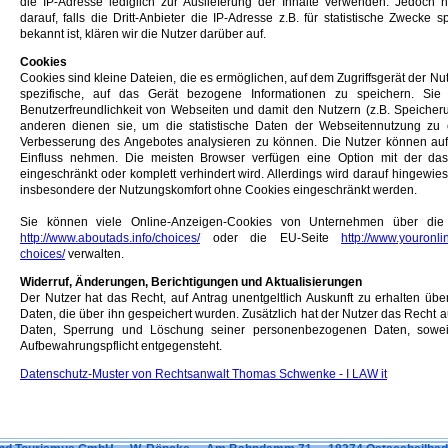
die IP-Adresse lediglich zur Auslieferung der Inhalte verwenden. Jedoch 
darauf, falls die Dritt-Anbieter die IP-Adresse z.B. für statistische Zwecke 
bekannt ist, klären wir die Nutzer darüber auf.
Cookies
Cookies sind kleine Dateien, die es ermöglichen, auf dem Zugriffsgerät der Nu
spezifische, auf das Gerät bezogene Informationen zu speichern. Si
Benutzerfreundlichkeit von Webseiten und damit den Nutzern (z.B. Speiche
anderen dienen sie, um die statistische Daten der Webseitennutzung zu
Verbesserung des Angebotes analysieren zu können. Die Nutzer können auf
Einfluss nehmen. Die meisten Browser verfügen eine Option mit der da
eingeschränkt oder komplett verhindert wird. Allerdings wird darauf hingewi
insbesondere der Nutzungskomfort ohne Cookies eingeschränkt werden.
Sie können viele Online-Anzeigen-Cookies von Unternehmen über die 
http://www.aboutads.info/choices/
oder die EU-Seite
http://www.youronl
choices/
verwalten.
Widerruf, Änderungen, Berichtigungen und Aktualisierungen
Der Nutzer hat das Recht, auf Antrag unentgeltlich Auskunft zu erhalten ü
Daten, die über ihn gespeichert wurden. Zusätzlich hat der Nutzer das Recht au
Daten, Sperrung und Löschung seiner personenbezogenen Daten, sowei
Aufbewahrungspflicht entgegensteht.
Datenschutz-Muster von Rechtsanwalt Thomas Schwenke - I LAW it