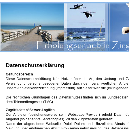
Datenschutzerklärung
Geltungsbereich
Diese Datenschutzerklärung klärt Nutzer über die Art, den Umfang und 
Verwendung personenbezogener Daten durch den verantwortlichen Anbiet
unsere Anbieterkennzeichnung (Impressum). auf dieser Website (im folgenden 
Die rechtlichen Grundlagen des Datenschutzes finden sich im Bundesdate
dem Telemediengesetz (TMG).
Zugriffsdaten/ Server-Logfiles
Der Anbieter (beziehungsweise sein Webspace-Provider) erhebt Daten üb
Angebot (so genannte Serverlogfiles). Zu den Zugriffsdaten gehören:
Name der abgerufenen Webseite, Datei, Datum und Uhrzeit des Abrufs, 
Meldung über erfolgreichen Abruf, Browsertyp nebst Version, das Betriebssys